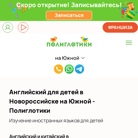
Скоро открытие! Записывайтесь!
Записаться
ФРАНШИЗА
на Южной
Выберите центр
8(900)006-
на Южной
09-
Показать на карте
49
Английский для детей в
Выбрать другой город
Новороссийске на Южной -
Полиглотики
Изучение иностранных языков для детей
Английский и китайский в